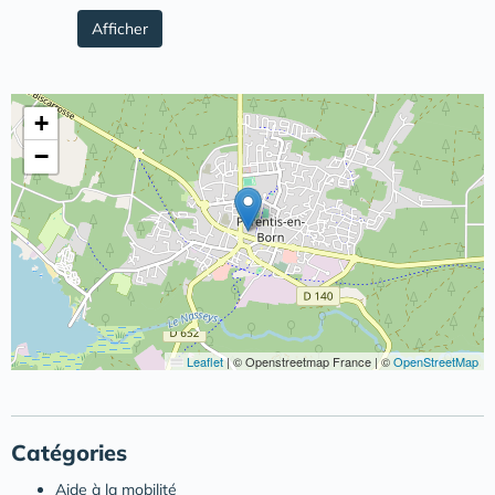
Afficher
+
−
Leaflet
|
© Openstreetmap France | ©
OpenStreetMap
Catégories
Aide à la mobilité