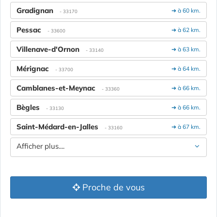
Gradignan
➔ à 60 km.
- 33170
Pessac
➔ à 62 km.
- 33600
Villenave-d'Ornon
➔ à 63 km.
- 33140
Mérignac
➔ à 64 km.
- 33700
Camblanes-et-Meynac
➔ à 66 km.
- 33360
Bègles
➔ à 66 km.
- 33130
Saint-Médard-en-Jalles
➔ à 67 km.
- 33160
Afficher plus....
Proche de vous