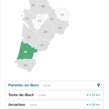
79
86
23
17
87
16
19
24
33
47
40
64
Parentis-en-Born
- 40160
Teste-de-Buch
➔ à 32 km.
- 33260
Arcachon
➔ à 35 km.
- 33120