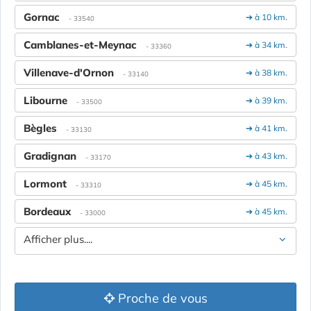
Gornac
➔ à 10 km.
- 33540
Camblanes-et-Meynac
➔ à 34 km.
- 33360
Villenave-d'Ornon
➔ à 38 km.
- 33140
Libourne
➔ à 39 km.
- 33500
Bègles
➔ à 41 km.
- 33130
Gradignan
➔ à 43 km.
- 33170
Lormont
➔ à 45 km.
- 33310
Bordeaux
➔ à 45 km.
- 33000
Afficher plus....
Proche de vous