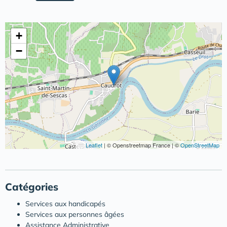
+
−
Leaflet
|
© Openstreetmap France | ©
OpenStreetMap
Catégories
Services aux handicapés
Services aux personnes âgées
Assistance Administrative