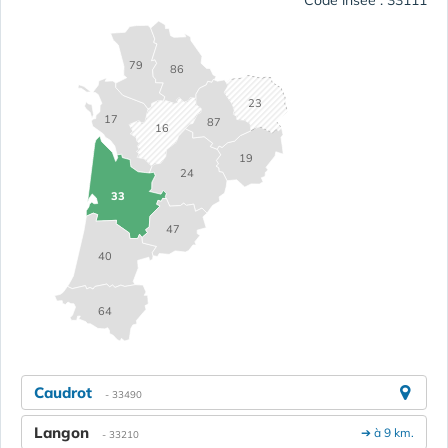
79
86
23
17
87
16
19
24
33
47
40
64
Caudrot
- 33490
Langon
➔ à 9 km.
- 33210