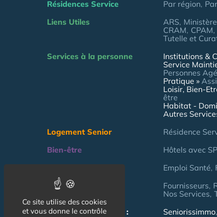
Résidences Service
Par région
Pa
Liens Utiles
ARS
Ministèr
CRAM
CPAM
Tutelle et Cura
Services à la personne
Institutions & C
Service Mainti
Personnes Ag
Pratique
Assi
Loisir, Bien-Et
être
Habitat - Domi
Autres Service
Logement Senior
Résidence Ser
Bien-être
Hôtels avec S
Emploi & formation
Emploi Santé
Professionnels
Fournisseurs
Nos Services
Ce site utilise des cookies
et vous donne le contrôle
NOS AUTRES SITES :
Seniorissimmo