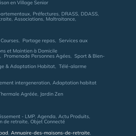
son en Village Senior
partementaux
Préfectures
DRASS
DDASS
traite
Associations
Maltraitance
 Courses
Portage repas
Services aux
ns et Maintien à Domicile
Promenade Personnes Agées
Sport & Bien-
age & Adaptation Habitat
Télé-alarme
ement intergeneration
Adaptation habitat
 Thermale Agréée
Jardin Zen
tissement - LMP
Agenda
Actu Produits
 de retraite
Objet Connecté
hpad
Annuaire-des-maisons-de-retraite