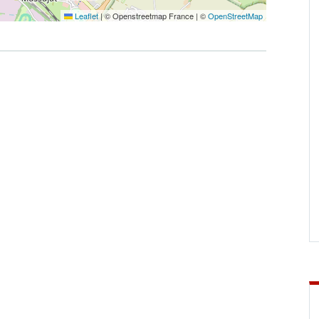
Leaflet
|
© Openstreetmap France | ©
OpenStreetMap