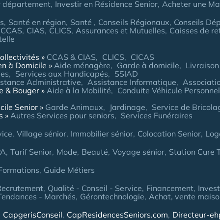
r département
Investir en Résidence Senior
Acheter une Mai
es
Santé en région
Santé
Conseils Régionaux
Conseils Dé
CCAS
CIAS
CLICS
Assurances et Mutuelles
Caisses de re
telle
ollectivités
CCAS & CIAS
CLICS
CICAS
en à Domicile
Aide ménagère
Garde à domicile
Livraison
ées
Services aux Handicapés
SSIAD
stance Administrative
Assistance Informatique
Associatio
re & Bouger
Aide à la Mobilité
Conduite Véhicule Personnel
cile Senior
Garde Animaux
Jardinage
Service de Bricol
s
Autres Services pour seniors
Services Funéraires
vice
Village sénior
Immobilier sénior
Colocation Senior
Log
PA
Tarif Senior
Mode
Beauté
Voyage sénior
Station Cure
Formations
Guide Métiers
Recrutement
Qualité - Conseil - Service
Financement
Inves
Tendances - Marchés
Gérontechnologie
Achat, vente maison
CapgerisConseil
CapResidencesSeniors.com
Directeur-e