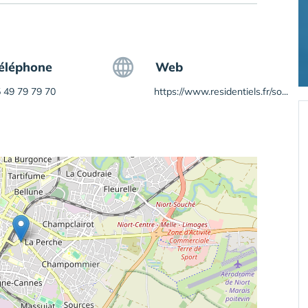
éléphone
Web
 49 79 79 70
https://www.residentiels.fr/so...