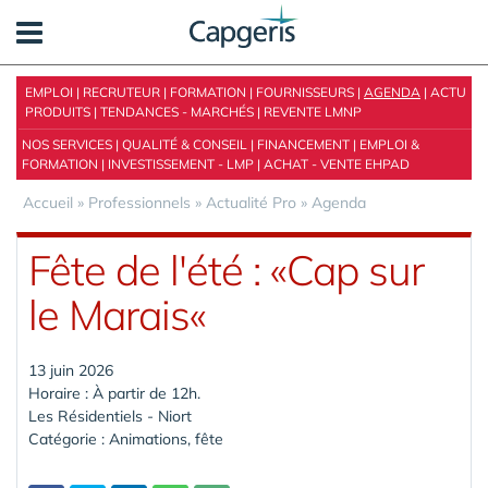
Panneau de gestion des cookies
EMPLOI
|
RECRUTEUR
|
FORMATION
|
FOURNISSEURS
|
AGENDA
|
ACTU
PRODUITS
|
TENDANCES - MARCHÉS
|
REVENTE LMNP
NOS SERVICES
|
QUALITÉ & CONSEIL
|
FINANCEMENT
|
EMPLOI &
FORMATION
|
INVESTISSEMENT - LMP
|
ACHAT - VENTE EHPAD
Accueil
»
Professionnels
»
Actualité Pro
»
Agenda
Fête de l'été : «Cap sur
le Marais«
13 juin 2026
Horaire : À partir de 12h.
Les Résidentiels - Niort
Catégorie : Animations, fête