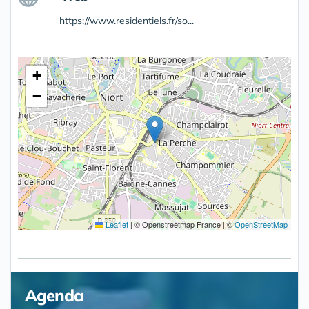
https://www.residentiels.fr/so...
+
−
Leaflet
|
© Openstreetmap France | ©
OpenStreetMap
Agenda