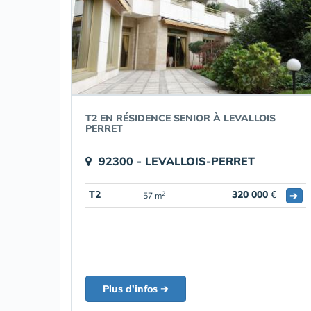
T2 EN RÉSIDENCE SENIOR À LEVALLOIS
PERRET
92300 - LEVALLOIS-PERRET
T2
320 000
€
➔
2
57 m
Plus d'infos ➔