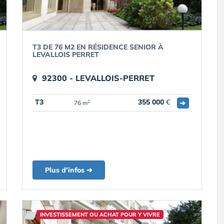
T3 DE 76 M2 EN RÉSIDENCE SENIOR À
LEVALLOIS PERRET
92300 - LEVALLOIS-PERRET
T3
355 000
€
➔
2
76 m
Plus d'infos ➔
INVESTISSEMENT OU ACHAT POUR Y VIVRE