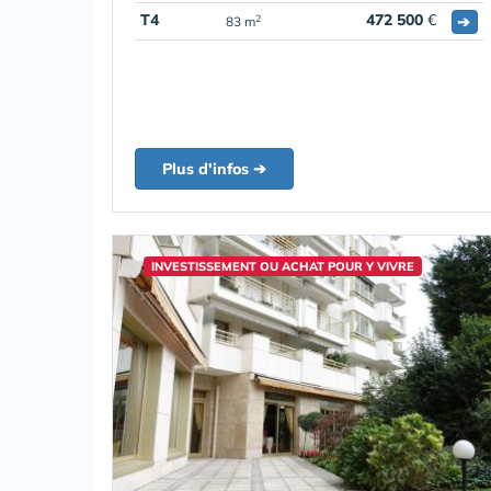
T4
472 500
€
➔
2
83 m
Plus d'infos ➔
INVESTISSEMENT OU ACHAT POUR Y VIVRE