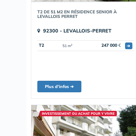
T2 DE 51 M2 EN RÉSIDENCE SENIOR À
LEVALLOIS PERRET
92300 - LEVALLOIS-PERRET
T2
247 000
€
➔
2
51 m
Plus d'infos ➔
INVESTISSEMENT OU ACHAT POUR Y VIVRE