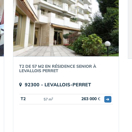
T2 DE 57 M2 EN RÉSIDENCE SENIOR À
LEVALLOIS PERRET
92300 - LEVALLOIS-PERRET
T2
263 000
€
➔
2
57 m