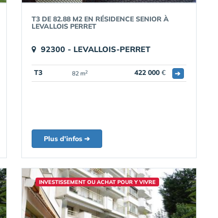
T3 DE 82.88 M2 EN RÉSIDENCE SENIOR À
LEVALLOIS PERRET
92300 - LEVALLOIS-PERRET
T3
422 000
€
➔
2
82 m
Plus d'infos ➔
INVESTISSEMENT OU ACHAT POUR Y VIVRE