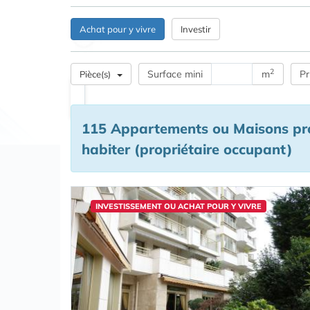
Achat pour y vivre
Investir
2
Surface mini
m
Pr
Pièce(s)
115 Appartements ou Maisons prop
habiter (propriétaire occupant)
INVESTISSEMENT OU ACHAT POUR Y VIVRE