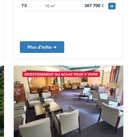
T3
267 700
€
➔
2
70 m
Plus d'infos ➔
INVESTISSEMENT OU ACHAT POUR Y VIVRE