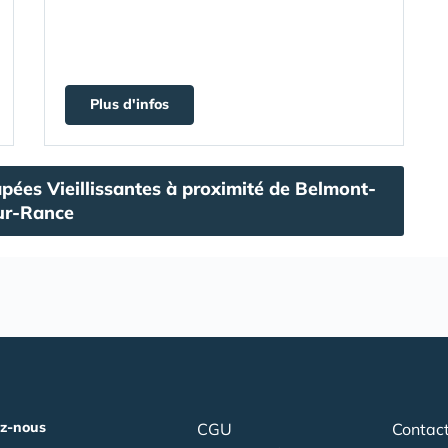
Plus d'infos
pées Vieillissantes à proximité de Belmont-
ur-Rance
z-nous
CGU
Contac