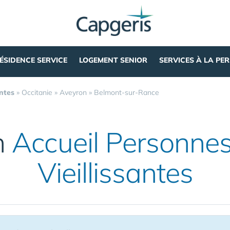
ÉSIDENCE SERVICE
LOGEMENT SENIOR
SERVICES À LA PE
ntes
»
Occitanie
»
Aveyron
»
Belmont-sur-Rance
n
Accueil Personne
Vieillissantes