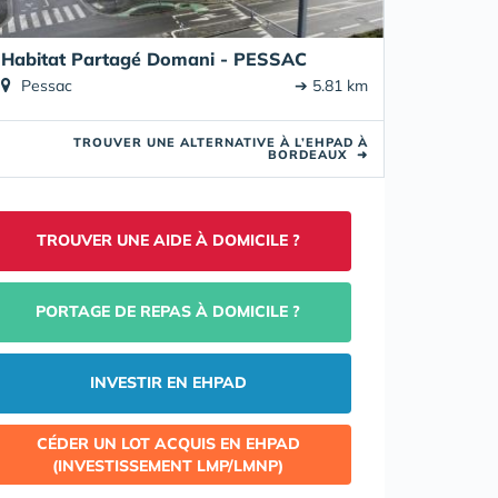
Habitat Partagé Domani - PESSAC
Pessac
➔ 5.81 km
TROUVER UNE ALTERNATIVE À L’EHPAD À
BORDEAUX
➜
TROUVER UNE AIDE À DOMICILE ?
PORTAGE DE REPAS À DOMICILE ?
INVESTIR EN EHPAD
CÉDER UN LOT ACQUIS EN EHPAD
(INVESTISSEMENT LMP/LMNP)