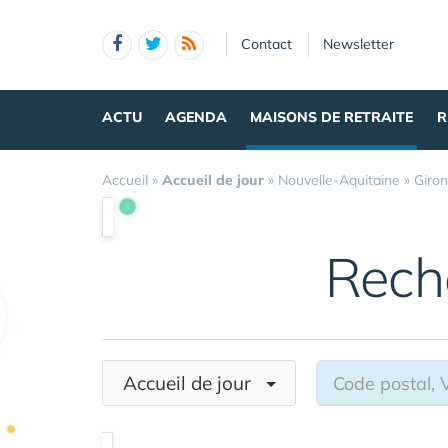
Panneau de gestion des cookies
Contact
Newsletter
ACTU
AGENDA
MAISONS DE RETRAITE
R
Accueil
»
Accueil de jour
»
Nouvelle-Aquitaine
»
Giro
Rech
Accueil de jour