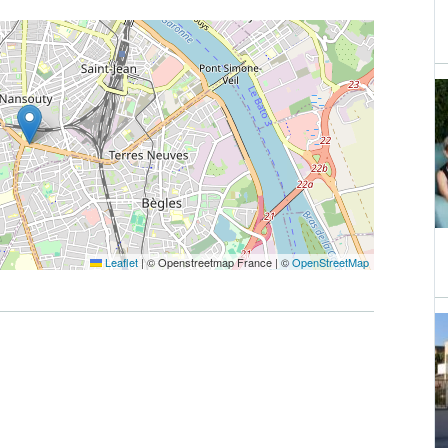
Leaflet
|
© Openstreetmap France | ©
OpenStreetMap