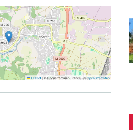
Leaflet
|
© Openstreetmap France | ©
OpenStreetMap