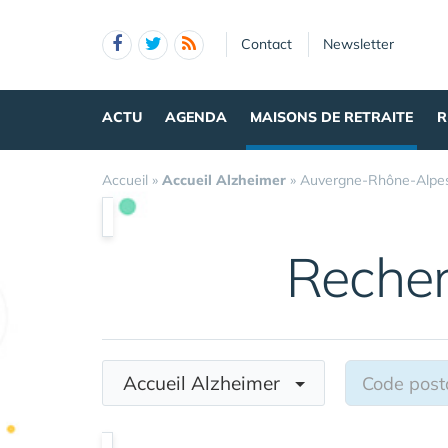
Panneau de gestion des cookies
Contact
Newsletter
ACTU
AGENDA
MAISONS DE RETRAITE
R
Accueil
»
Accueil Alzheimer
»
Auvergne-Rhône-Alpe
Reche
Accueil Alzheimer